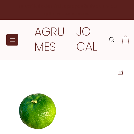
Les variétés des fruits proposés évoluent au
rythme des saisons
JO
AGRU
CAL
MES
Tri