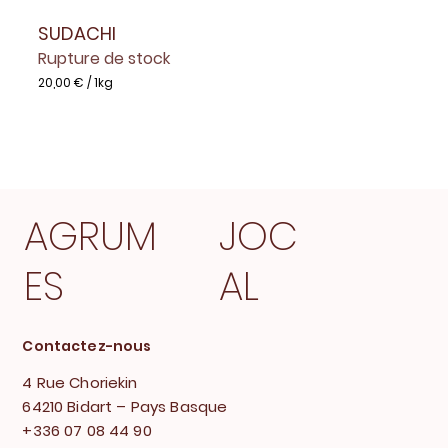
SUDACHI
Rupture de stock
20,00 €
/
1kg
2
0
,
0
0
€
p
AGRUM
JOC
a
r
1
K
ES
AL
i
l
o
g
r
Contactez-nous
a
m
4 Rue Choriekin
m
e
64210 Bidart – Pays Basque
+336 07 08 44 90