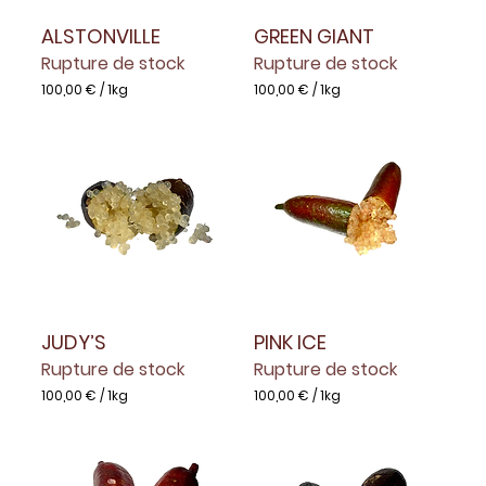
ALSTONVILLE
GREEN GIANT
Rupture de stock
Rupture de stock
100,00 €
/
1kg
100,00 €
/
1kg
1
1
0
0
0
0
,
,
0
0
0
0
€
€
p
p
a
a
r
r
1
1
K
K
i
i
l
l
JUDY’S
PINK ICE
o
o
Rupture de stock
Rupture de stock
g
g
r
r
100,00 €
/
1kg
100,00 €
/
1kg
a
a
1
1
m
m
0
0
m
m
0
0
e
e
,
,
0
0