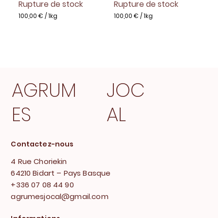
Rupture de stock
Rupture de stock
g
g
r
r
100,00 €
/
1kg
100,00 €
/
1kg
a
a
1
1
m
m
0
0
m
m
0
0
e
e
,
,
0
0
0
0
€
€
AGRUM
JOC
p
p
a
a
r
r
1
1
ES
AL
K
K
i
i
l
l
o
o
g
g
Contactez-nous
r
r
a
a
4 Rue Choriekin
m
m
m
m
64210 Bidart – Pays Basque
e
e
+336 07 08 44 90
agrumesjocal@gmail.com