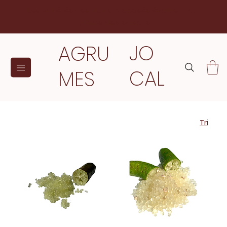
Les variétés des fruits proposés évoluent au
rythme des saisons
JO
AGRU
CAL
MES
Tri